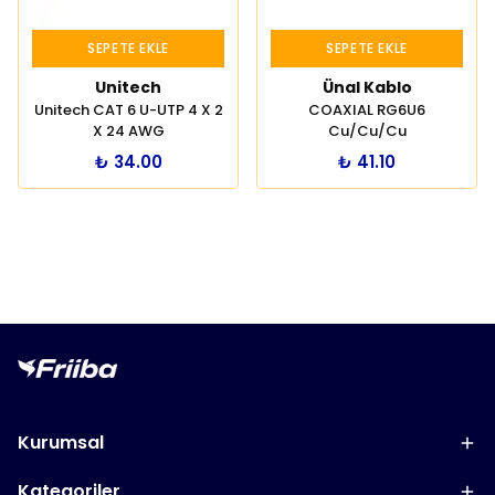
SEPETE EKLE
SEPETE EKLE
Unitech
Ünal Kablo
Unitech CAT 6 U-UTP 4 X 2
COAXIAL RG6U6
X 24 AWG
Cu/Cu/Cu
₺ 34.00
₺ 41.10
Kurumsal
Kategoriler