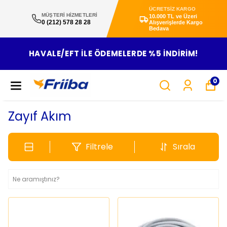
ÜCRETSİZ KARGO
MÜŞTERİ HİZMETLERİ
10.000 TL ve Üzeri
0 (212) 578 28 28
Alışverişlerde Kargo
Bedava
HAVALE/EFT ILE ÖDEMELERDE %5 INDIRIM!
0
Zayıf Akım
Filtrele
Sırala