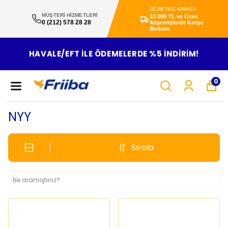
ÜCRETSİZ KARGO
MÜŞTERİ HİZMETLERİ
10.000 TL ve Üzeri
0 (212) 578 28 28
Alışverişlerde Kargo
Bedava
HAVALE/EFT ILE ÖDEMELERDE %5 INDIRIM!
0
NYY
Sırala