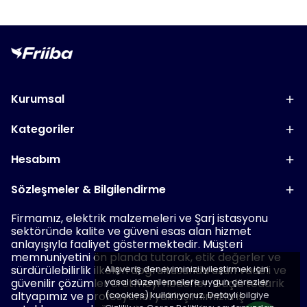
Kurumsal
Kategoriler
Hesabım
Sözleşmeler & Bilgilendirme
Firmamız, elektrik malzemeleri ve Şarj istasyonu
sektöründe kalite ve güveni esas alan hizmet
anlayışıyla faaliyet göstermektedir. Müşteri
memnuniyetini ön planda tutarak, etik değerler ve
sürdürülebilirlik ilkeleri doğrultusunda uzun vadeli ve
Alışveriş deneyiminizi iyileştirmek için
güvenilir çözümler üretmeyi hedefler. Güçlü tedarik
yasal düzenlemelere uygun çerezler
altyapımız ve profesyonel yaklaşımımızla iş
(cookies) kullanıyoruz. Detaylı bilgiye