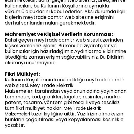
edinmektedir. Bahsi geçen web sitesi ziyaretçileri ve
kullanıcıları, bu Kullanım Koşullarına uymakla
yükümlü olduklarını kabul ederler. Aksi durumda ilgili
kişilerin meytrade.com.tr web sitesine erişimini
derhal sonlandırmaları gerekmektedir.
Mahremiyet ve Kişisel Verilerin Korunması:
Bahsi geçen meytrade.com.tr web sitesi üzerinden
kişisel verileriniz işlenir. Bu konuda ziyaretçiler ve
kullanıcılar için hazırladığımız Aydınlatma Bildirimine
istediğiniz zaman erişim sağlayabilirsiniz. Bu Bildirimi
okumayı unutmayınız.
Fikri Mülkiyet:
Kullanım Koşullarının konu edildiği meytrade.com.tr
web sitesi, Mey Trade Elektrik
Malzemeleri tarafından veya onun adına yayınlanan
tüm metin, kod, grafikler, logolar, resimler, marka,
patent, tasarım, yöntem gibi tescilli veya tescilsiz
tüm fikri mülkiyet hakları
Mey Trade Elektrik
tüzel kişiliğine aittir. Yazılı izin olmaksızın
Malzemeleri
bunların çoğaltılması veya kopyalanması kesinlikle
yasaktır.