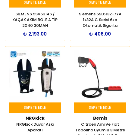
SEPETE EKLE
SEPETE EKLE
SİEMENS 5SV53146 /
Siemens 5SL6132-7YA
KAÇAK AKIM RÖLE A TİP
1x32A C Serisi 6ka
2X40 30MAH
Otomatik Sigorta
₺ 2,193.00
₺ 406.00
SEPETE EKLE
SEPETE EKLE
NRGkick
Bemis
NRGkick Duvar Askı
Citroen Ami Ve Fiat
Aparatı
Topolino Uyumlu 3 Metre