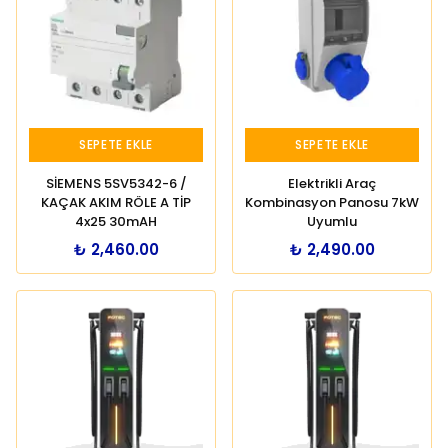
SEPETE EKLE
SEPETE EKLE
SİEMENS 5SV5342-6 /
Elektrikli Araç
KAÇAK AKIM RÖLE A TİP
Kombinasyon Panosu 7kW
4x25 30mAH
Uyumlu
₺ 2,460.00
₺ 2,490.00