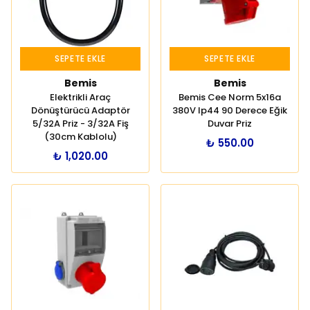
SEPETE EKLE
SEPETE EKLE
Bemis
Bemis
Elektrikli Araç
Bemis Cee Norm 5x16a
Dönüştürücü Adaptör
380V Ip44 90 Derece Eğik
5/32A Priz - 3/32A Fiş
Duvar Priz
(30cm Kablolu)
₺ 550.00
₺ 1,020.00