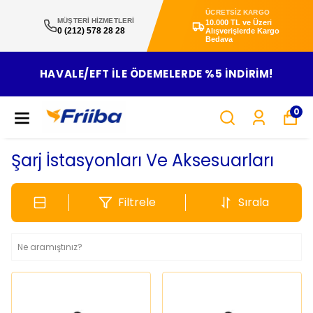
ÜCRETSİZ KARGO
MÜŞTERİ HİZMETLERİ
10.000 TL ve Üzeri
0 (212) 578 28 28
Alışverişlerde Kargo
Bedava
10.000 TL ÜZERİ ALIŞVERİŞLERDE KARGO
BEDAVA !!!
0
Şarj İstasyonları Ve Aksesuarları
Filtrele
Sırala