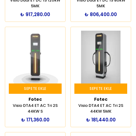
Visio Dual ET DC 1S 120kW
Visio Dual ET DC 1S 80kW
5MK
5MK
₺ 917,280.00
₺ 806,400.00
SEPETE EKLE
SEPETE EKLE
Fotec
Fotec
Visio DTA4 ET AC Tri 2S
Visio DTA4 ET AC Tri 2S
44KW S
44KW 5MK
₺ 171,360.00
₺ 181,440.00