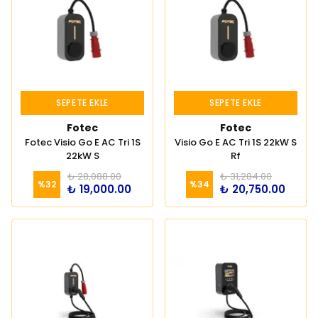
SEPETE EKLE
SEPETE EKLE
Fotec
Fotec
Fotec Visio Go E AC Tri 1S
Visio Go E AC Tri 1S 22kW S
22kW S
Rf
₺ 28,088.00
₺ 31,284.00
%
32
%
34
₺ 19,000.00
₺ 20,750.00