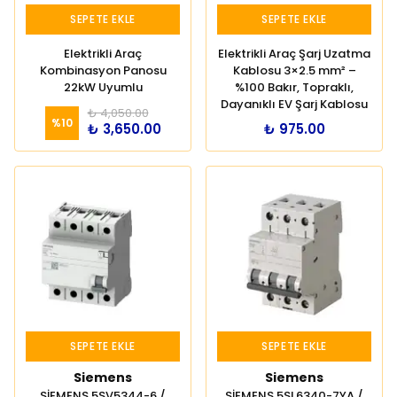
SEPETE EKLE
SEPETE EKLE
Elektrikli Araç
Elektrikli Araç Şarj Uzatma
Kombinasyon Panosu
Kablosu 3×2.5 mm² –
22kW Uyumlu
%100 Bakır, Topraklı,
Dayanıklı EV Şarj Kablosu
₺ 4,050.00
%
10
₺ 3,650.00
₺ 975.00
SEPETE EKLE
SEPETE EKLE
Siemens
Siemens
SİEMENS 5SV5344-6 /
SİEMENS 5SL6340-7YA /