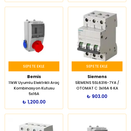
SEPETE EKLE
SEPETE EKLE
Bemis
Siemens
11kW Uyumlu Elektrikli Araç
SİEMENS 5SL6316-7YA /
Kombinasyon Kutusu
OTOMAT C 3x16A 6 KA
5x16A
₺ 903.00
₺ 1,200.00