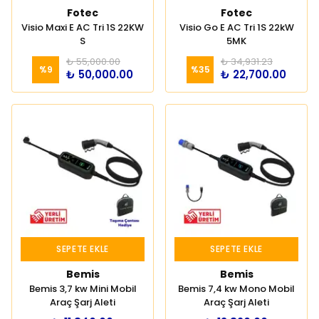
Fotec
Fotec
Visio Maxi E AC Tri 1S 22KW
Visio Go E AC Tri 1S 22kW
S
5MK
₺ 55,000.00
₺ 34,931.23
%
9
%
35
₺ 50,000.00
₺ 22,700.00
SEPETE EKLE
SEPETE EKLE
Bemis
Bemis
Bemis 3,7 kw Mini Mobil
Bemis 7,4 kw Mono Mobil
Araç Şarj Aleti
Araç Şarj Aleti