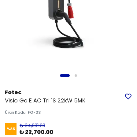
Fotec
Visio Go E AC Tri 1S 22kW 5MK
Ürün Kodu
:
FO-03
₺ 34,931.23
%
35
₺ 22,700.00