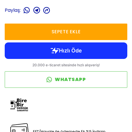
Paylaş
:
SEPETE EKLE
WHATSAPP
EFT/Havale ile ödemede Ek %5 İndirim