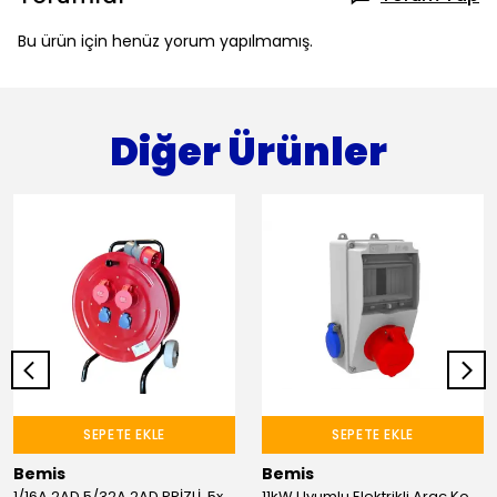
Bu ürün için henüz yorum yapılmamış.
Diğer Ürünler
SEPETE EKLE
SEPETE EKLE
Bemis
Bemis
1/16A 2AD.5/32A 2AD PRİZLİ. 5x6mm TTR 25M KABLOLU ARABALI MAKARA
11kW Uyumlu Elektrikli Araç Kombinasyon Kutusu 5x16A