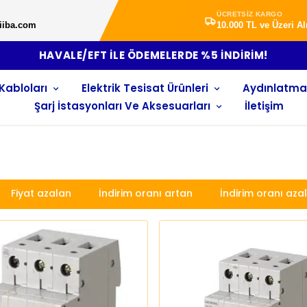
ÜCRETSİZ KARGO
iiba.com
10.000 TL ve Üzeri A
10.000 TL ÜZERİ ALIŞVERİŞLERDE K
Kabloları
Elektrik Tesisat Ürünleri
Aydınlatma
Şarj İstasyonları Ve Aksesuarları
İletişim
Fiyat azalan
İndirim oranı artan
İndirim oranı aza