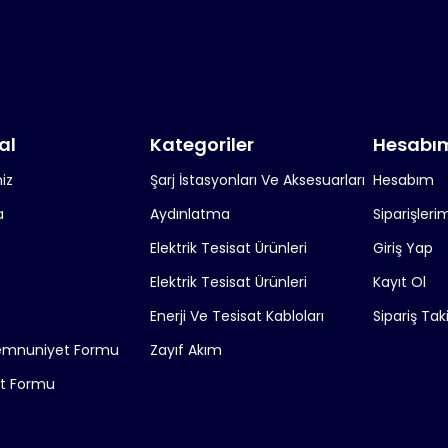
al
Kategoriler
Hesabı
iz
Şarj İstasyonları Ve Aksesuarları
Hesabım
a
Aydınlatma
Siparişleri
Elektrik Tesisat Ürünleri
Giriş Yap
Elektrik Tesisat Ürünleri
Kayıt Ol
Enerji Ve Tesisat Kabloları
Sipariş Tak
emnuniyet Formu
Zayıf Akım
it Formu