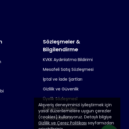
m
Sözleşmeler &
Bilgilendirme
KVKK Aydınlatma Bildirimi
m
Mesafeli Satış Sözleşmesi
İptal ve İade Şartları
Gizlilik ve Güvenlik
ibi
Üyelik Sözleşmesi
Alışveriş deneyiminizi iyileştirmek için
Kullanım Koşulları
yasal düzenlemelere uygun çerezler
(cookies) kullanıyoruz. Detaylı bilgiye
Çerez Bildirimi
Gizlilik ve Çerez Politikası
sayfamızdan