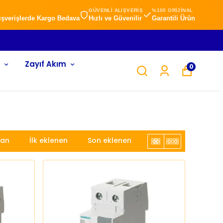
GÜVENLİ ALIŞVERİŞ
%100 ORİJİNAL
lışverişlerde Kargo Bedava
Hızlı ve Güvenilir
Garantili Ürün
ARGO BEDAVA !!!
Zayıf Akım
0
lan
İlk eklenen
Son eklenen