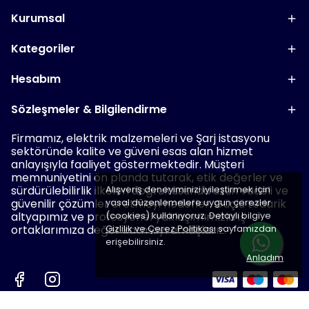
Kurumsal
Kategoriler
Hesabım
Sözleşmeler & Bilgilendirme
Firmamız, elektrik malzemeleri ve Şarj istasyonu
sektöründe kalite ve güveni esas alan hizmet
anlayışıyla faaliyet göstermektedir. Müşteri
memnuniyetini ön planda tutarak, etik değerler ve
sürdürülebilirlik ilkeleri doğrultusunda uzun vadeli ve
Alışveriş deneyiminizi iyileştirmek için
güvenilir çözümler üretmeyi hedefler. Güçlü tedarik
yasal düzenlemelere uygun çerezler
altyapımız ve profesyonel yaklaşımımızla iş
(cookies) kullanıyoruz. Detaylı bilgiye
ortaklarımıza değer katmayı amaçlarız.
Gizlilik ve Çerez Politikası
sayfamızdan
erişebilirsiniz.
Anladım