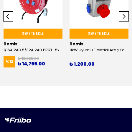
SEPETE EKLE
SEPETE EKLE
Bemis
Bemis
1/16A 2AD.5/32A 2AD PRİZLİ. 5x6mm TTR 25M KABLOLU ARABALI MAKARA
11kW Uyumlu Elektrikli Araç Kombinasyon Kutusu 5x16A
₺ 16,925.00
%
13
₺ 14,799.00
₺ 1,200.00