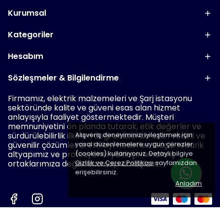
Kurumsal
Kategoriler
Hesabım
Sözleşmeler & Bilgilendirme
Firmamız, elektrik malzemeleri ve Şarj istasyonu
sektöründe kalite ve güveni esas alan hizmet
anlayışıyla faaliyet göstermektedir. Müşteri
memnuniyetini ön planda tutarak, etik değerler ve
sürdürülebilirlik ilkeleri doğrultusunda uzun vadeli ve
Alışveriş deneyiminizi iyileştirmek için
güvenilir çözümler üretmeyi hedefler. Güçlü tedarik
yasal düzenlemelere uygun çerezler
altyapımız ve profesyonel yaklaşımımızla iş
(cookies) kullanıyoruz. Detaylı bilgiye
ortaklarımıza değer katmayı amaçlarız.
Gizlilik ve Çerez Politikası
sayfamızdan
erişebilirsiniz.
Anladım