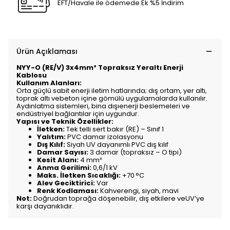
EFT/Havale ile ödemede Ek %5 İndirim
Ürün Açıklaması
NYY-O (RE/V) 3x4mm² Topraksız Yeraltı Enerji
Kablosu
Kullanım Alanları:
Orta güçlü sabit enerji iletim hatlarında; dış ortam, yer altı,
toprak altı vebeton içine gömülü uygulamalarda kullanılır.
Aydınlatma sistemleri, bina dışıenerji beslemeleri ve
endüstriyel bağlantılar için uygundur.
Yapısı ve Teknik Özellikler:
İletken:
Tek telli sert bakır (RE) – Sınıf 1
Yalıtım:
PVC damar izolasyonu
Dış Kılıf:
Siyah UV dayanımlı PVC dış kılıf
Damar Sayısı:
3 damar (topraksız – O tipi)
Kesit Alanı:
4 mm²
Anma Gerilimi:
0,6/1 kV
Maks. İletken Sıcaklığı:
+70 °C
Alev Geciktirici:
Var
Renk Kodlaması:
Kahverengi, siyah, mavi
Not:
Doğrudan toprağa döşenebilir, dış etkilere veUV’ye
karşı dayanıklıdır.