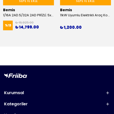
SEPETE EKLE
SEPETE EKLE
Bemis
Bemis
1/16A 2AD.5/32A 2AD PRİZLİ. 5x6mm TTR 25M KABLOLU ARABALI MAKARA
11kW Uyumlu Elektrikli Araç Kombinasyon Kutusu 5x16A
₺ 16,925.00
%
13
₺ 14,799.00
₺ 1,200.00
Kurumsal
Kategoriler