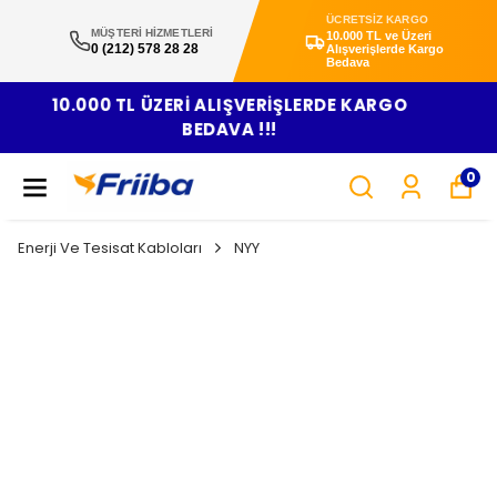
ÜCRETSİZ KARGO
MÜŞTERİ HİZMETLERİ
10.000 TL ve Üzeri
0 (212) 578 28 28
Alışverişlerde Kargo
Bedava
VADE FARKSIZ 3 TAKSİT!
0
Enerji Ve Tesisat Kabloları
NYY