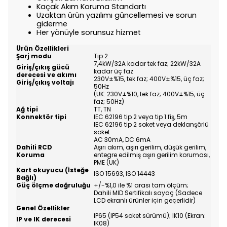
Kaçak Akım Koruma Standartı
Uzaktan ürün yazılımı güncellemesi ve sorun
giderme
Her yönüyle sorunsuz hizmet
Ürün Özellikleri
Şarj modu
Tip 2
7,4kW/32A kadar tek faz; 22kW/32A
Giriş/çıkış gücü
kadar üç faz
derecesi ve akımı
230V±%15, tek faz; 400V±%15, üç faz;
Giriş/çıkış voltajı
50Hz
(UK: 230V±%10, tek faz; 400V±%15, üç
faz; 50Hz)
Ağ tipi
TT, TN
Konnektör tipi
IEC 62196 tip 2 veya tip 1 fiş, 5m
IEC 62196 tip 2 soket veya deklanşörlü
soket
AC 30mA, DC 6mA
Dahili RCD
Aşırı akım, aşırı gerilim, düşük gerilim,
Koruma
entegre edilmiş aşırı gerilim koruması,
PME (UK)
Kart okuyucu (İsteğe
ISO 15693, ISO 14443
Bağlı)
Güç ölçme doğruluğu
+/-%1,0 ile %1 arası tam ölçüm;
Dahili MID Sertifikalı sayaç (Sadece
LCD ekranlı ürünler için geçerlidir)
Genel Özellikler
IP65 (IP54 soket sürümü); IK10 (Ekran:
IP ve IK derecesi
IK08)