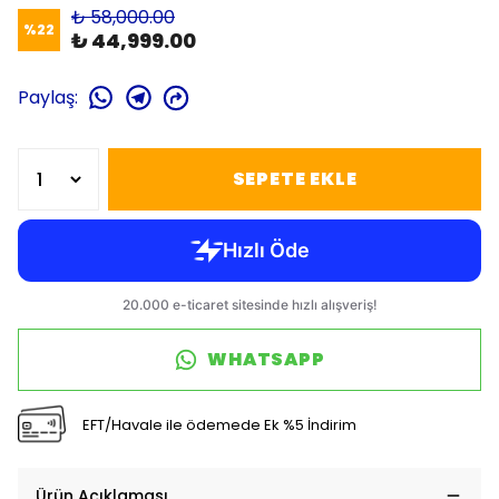
₺ 58,000.00
%
22
₺ 44,999.00
Paylaş
:
SEPETE EKLE
WHATSAPP
EFT/Havale ile ödemede Ek %5 İndirim
Ürün Açıklaması