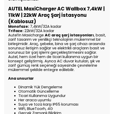
AUTEL MaxiCharger AC Wallbox 7,4kW |
11kW | 22kW Araç Şarj İstasyonu
(Kablosuz)
Monofaze:
7,4kW/32A kadar
Trifaze:
22kW/32A kadar
Autel’in Maxicharge
AC araç şarj istasyonları
, basit,
zarif tasarım ve yenilikçi teknolojinin mükemmel bir
birleşimidir. Araç, şebeke, bina ve şarj cihazı arasında
sorunsuz iletişim sağlar ve elektrikli araçların basit ve
sorunsuz bir şarj işlemi gerçekleştirmesini sağlar.
Autel, hem özel hem de ticari kullanıma uygun bir
konsept geliştirmiş. Ayrıca AC duvar kutuları, şık ve
zarif gümüş renk seçeneği sayesinde çevrelerine
mükemmel şekilde entegre edilebilir.
Ana unsurlar
Dinamik Yük Dengeleme
Otomatik Güncelleme
Ticari Kullanıma Uygundur
Her araca uyumlu
Suya ve toza karşı IP65 koruması
WiFi, BlueToorh, 4G
Gerçek Zamanlı Bildirim