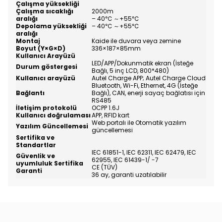
Çalışma yüksekliği
Çalışma sıcaklığı
2000m
aralığı
– 40
℃
～
+55
℃
Depolama yüksekliği
– 40
℃
～
+55
℃
aralığı
Montaj
Kaide ile duvara veya zemine
Boyut (Y×G×D)
336×187×85mm
Kullanıcı Arayüzü
LED/APP/Dokunmatik ekran (İsteğe
Durum göstergesi
Bağlı, 5 inç LCD, 800*480)
Kullanıcı arayüzü
Autel Charge APP; Autel Charge Cloud
Bluetooth, Wi-Fi, Ethernet, 4G (İsteğe
Bağlantı
Bağlı), CAN, enerji sayaç bağlatısı için
RS485
İletişim protokolü
OCPP 1.6J
Kullanıcı doğrulaması
APP, RFID kart
Web portalı ile Otomatik yazılım
Yazılım Güncellemesi
güncellemesi
Sertifika ve
Standartlar
IEC 61851-1, IEC 62311, IEC 62479, IEC
Güvenlik ve
62955, IEC 61439-1/ -7
uyumluluk Sertifika
CE (TÜV)
Garanti
36 ay, garanti uzatılabilir