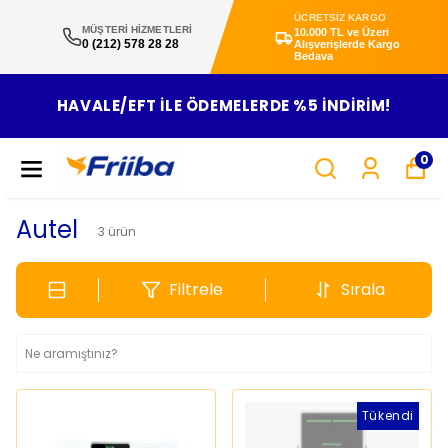
ÜCRETSİZ KARGO
MÜŞTERİ HİZMETLERİ
10.000 TL ve Üzeri
0 (212) 578 28 28
Alışverişlerde Kargo
Bedava
HAVALE/EFT ILE ÖDEMELERDE %5 INDIRIM!
0
Autel
3
ürün
Filtrele
Sırala
Tükendi