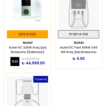
SEPETE EKLE
STOKTA YOK
Autel
Autel
Autel AC 22kW Araç Şarj
Autel DC Fast 60kW 240
İstasyonu (Kablosuz)
kW Araç Şarj İstasyonu
₺ 0.00
₺ 58,000.00
%
22
₺ 44,999.00
Tükendi