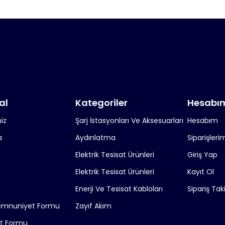
al
Kategoriler
Hesabı
iz
Şarj İstasyonları Ve Aksesuarları
Hesabım
a
Aydınlatma
Siparişleri
Elektrik Tesisat Ürünleri
Giriş Yap
Elektrik Tesisat Ürünleri
Kayıt Ol
Enerji Ve Tesisat Kabloları
Sipariş Tak
emnuniyet Formu
Zayıf Akım
it Formu