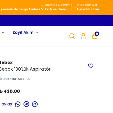
GÜVENLİ ALIŞVERİŞ
%100 ORİJİNAL
lışverişlerde Kargo Bedava
Hızlı ve Güvenilir
Garantili Ürün
Zayıf Akım
0
Sebox
Sebox 100'Lük Aspiratör
Ürün Kodu
:
MEY-07
₺ 430.00
Paylaş
: