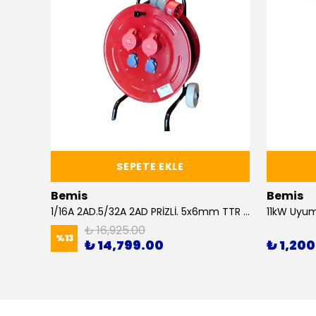
SEPETE EKLE
Bemis
Bemis
losu
1/16A 2AD.5/32A 2AD PRİZLİ. 5x6mm TTR 25M KABLOLU ARABALI MAKARA
₺ 16,925.00
%
13
₺ 14,799.00
₺ 1,20