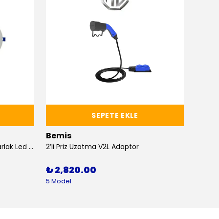
SEPETE EKLE
Bemis
Bemi
18W Beyaz 3000K Sıva Altı Yuvarlak Led Panel
2’li Priz Uzatma V2L Adaptör
₺ 2,820.00
₺ 1,
5 Model