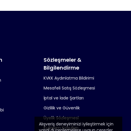
m
Sözleşmeler &
Bilgilendirme
KVKK Aydınlatma Bildirimi
m
Mesafeli Satış Sözleşmesi
İptal ve İade Şartları
Gizlilik ve Güvenlik
ibi
Üyelik Sözleşmesi
Alışveriş deneyiminizi iyileştirmek için
Kullanım Koşulları
yasal düzenlemelere uygun çerezler