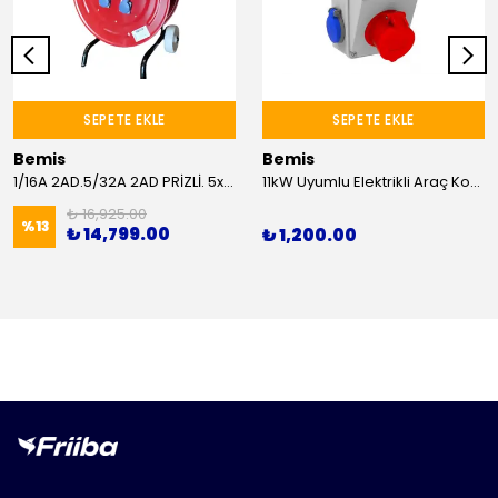
SEPETE EKLE
SEPETE EKLE
Bemis
Bemis
1/16A 2AD.5/32A 2AD PRİZLİ. 5x6mm TTR 25M KABLOLU ARABALI MAKARA
11kW Uyumlu Elektrikli Araç Kombinasyon Kutusu 5x16A
₺ 16,925.00
%
13
₺ 14,799.00
₺ 1,200.00