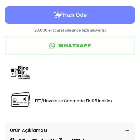
WHATSAPP
EFT/Havale ile ödemede Ek %5 İndirim
Ürün Açıklaması