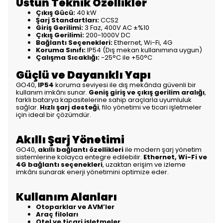
Üstün Teknik Özellikler
Çıkış Gücü:
40 kW
Şarj Standartları:
CCS2
Giriş Gerilimi:
3 Faz, 400V AC ±%10
Çıkış Gerilimi:
200-1000V DC
Bağlantı Seçenekleri:
Ethernet, Wi-Fi, 4G
Koruma Sınıfı:
IP54 (Dış mekan kullanımına uygun)
Çalışma Sıcaklığı:
-25°C ile +50°C
Güçlü ve Dayanıklı Yapı
GO40,
IP54
koruma seviyesi ile dış mekânda güvenli bir
kullanım imkânı sunar.
Geniş giriş ve çıkış gerilim aralığı
,
farklı batarya kapasitelerine sahip araçlarla uyumluluk
sağlar.
Hızlı şarj desteği
, filo yönetimi ve ticari işletmeler
için ideal bir çözümdür.
Akıllı Şarj Yönetimi
GO40,
akıllı bağlantı özellikleri
ile modern şarj yönetim
sistemlerine kolayca entegre edilebilir.
Ethernet, Wi-Fi ve
4G bağlantı seçenekleri
, uzaktan erişim ve izleme
imkânı sunarak enerji yönetimini optimize eder.
Kullanım Alanları
Otoparklar ve AVM’ler
Araç filoları
Otel ve ticari işletmeler