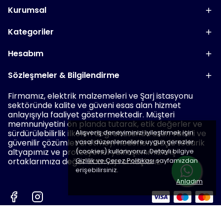
Kurumsal
Kategoriler
Hesabım
Sözleşmeler & Bilgilendirme
Firmamız, elektrik malzemeleri ve Şarj istasyonu
sektöründe kalite ve güveni esas alan hizmet
anlayışıyla faaliyet göstermektedir. Müşteri
memnuniyetini ön planda tutarak, etik değerler ve
sürdürülebilirlik ilkeleri doğrultusunda uzun vadeli ve
Alışveriş deneyiminizi iyileştirmek için
güvenilir çözümler üretmeyi hedefler. Güçlü tedarik
yasal düzenlemelere uygun çerezler
altyapımız ve profesyonel yaklaşımımızla iş
(cookies) kullanıyoruz. Detaylı bilgiye
ortaklarımıza değer katmayı amaçlarız.
Gizlilik ve Çerez Politikası
sayfamızdan
erişebilirsiniz.
Anladım